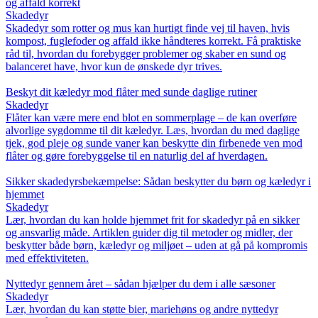
og affald korrekt
Skadedyr
Skadedyr som rotter og mus kan hurtigt finde vej til haven, hvis
kompost, fuglefoder og affald ikke håndteres korrekt. Få praktiske
råd til, hvordan du forebygger problemer og skaber en sund og
balanceret have, hvor kun de ønskede dyr trives.
Beskyt dit kæledyr mod flåter med sunde daglige rutiner
Skadedyr
Flåter kan være mere end blot en sommerplage – de kan overføre
alvorlige sygdomme til dit kæledyr. Læs, hvordan du med daglige
tjek, god pleje og sunde vaner kan beskytte din firbenede ven mod
flåter og gøre forebyggelse til en naturlig del af hverdagen.
Sikker skadedyrsbekæmpelse: Sådan beskytter du børn og kæledyr i
hjemmet
Skadedyr
Lær, hvordan du kan holde hjemmet frit for skadedyr på en sikker
og ansvarlig måde. Artiklen guider dig til metoder og midler, der
beskytter både børn, kæledyr og miljøet – uden at gå på kompromis
med effektiviteten.
Nyttedyr gennem året – sådan hjælper du dem i alle sæsoner
Skadedyr
Lær, hvordan du kan støtte bier, mariehøns og andre nyttedyr