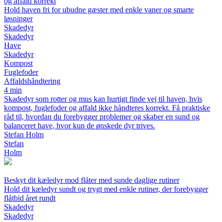
og affald korrekt
Hold haven fri for ubudne gæster med enkle vaner og smarte
løsninger
Skadedyr
Skadedyr
Have
Skadedyr
Kompost
Fuglefoder
Affaldshåndtering
4 min
Skadedyr som rotter og mus kan hurtigt finde vej til haven, hvis
kompost, fuglefoder og affald ikke håndteres korrekt. Få praktiske
råd til, hvordan du forebygger problemer og skaber en sund og
balanceret have, hvor kun de ønskede dyr trives.
Stefan Holm
Stefan
Holm
Beskyt dit kæledyr mod flåter med sunde daglige rutiner
Hold dit kæledyr sundt og trygt med enkle rutiner, der forebygger
flåtbid året rundt
Skadedyr
Skadedyr