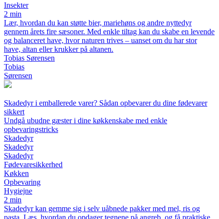
Insekter
2 min
Lær, hvordan du kan støtte bier, mariehøns og andre nyttedyr
gennem årets fire sæsoner. Med enkle tiltag kan du skabe en levende
og balanceret have, hvor naturen trives – uanset om du har stor
have, altan eller krukker på altanen.
Tobias Sørensen
Tobias
Sørensen
Skadedyr i emballerede varer? Sådan opbevarer du dine fødevarer
sikkert
Undgå ubudne gæster i dine køkkenskabe med enkle
opbevaringstricks
Skadedyr
Skadedyr
Skadedyr
Fødevaresikkerhed
Køkken
Opbevaring
Hygiejne
2 min
Skadedyr kan gemme sig i selv uåbnede pakker med mel, ris og
pasta. Læs, hvordan du opdager tegnene på angreb, og få praktiske