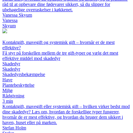
råd til at opbevare dine fødevarer sikkert, så du slipper for
ubehagelige overraskelser i køkkenet.
Vanessa Skyum
Vanessa
Skyum
Kontaktgift, mavegift og systemisk gift – hvornår er de mest
effektive?
Få styr på forskellen mellem de tre gift-typer og vælg det mest
effektive middel mod skadedyr
Skadedyr
Skadedyr
Skadedyrsbekæmpelse
Have
Plantebeskyttelse
Miljø
Rådgivning
3 min
Kontaktgift, mavegift eller systemisk gift – hvilken virker bedst mod
dine skadedyr? Læs om, hvordan de forskellige typer fungerer,
hvornår de er mest effektive, og hvordan du bruger dem sikkert i
haven, huset eller på marken.
Stefan Holm