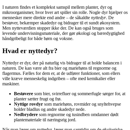
I naturen findes et komplekst samspil mellem planter, dyr og
mikroorganismer, hvor hver art spiller sin rolle. Nogle dyr hjælper os
mennesker mere direkte end andre – de såkaldte
nyttedyr
. De
bestøver, bekæmper skadedyr og bidrager til et sundt økosystem.
Men nytteværdien stopper ikke der. De kan også bruges som
levende undervisningsmateriale, der gør økologi og bæredygtighed
håndgribeligt for både børn og voksne.
Hvad er nyttedyr?
Nyttedyr er dyr, der på naturlig vis bidrager til at holde balancen i
naturen. De kan være alt fra bier og mariehøns til regnorme og
flagermus. Fælles for dem er, at de udfører funktioner, som ellers
ville kræve menneskelig indgriben – ofte med kemikalier eller
maskiner.
Bestøvere
som bier, svirrefluer og sommerfugle sørger for, at
planter sætter frugt og frø.
Nyttige rovdyr
som mariehøns, rovmider og snyltehvepse
holder bladlus og andre skadedyr nede.
Nedbrydere
som regnorme og tusindben omdanner dødt
plantemateriale til næringsrig jord.
Når man lærer om nyttedyr, lærer man samtidig om de økologiske