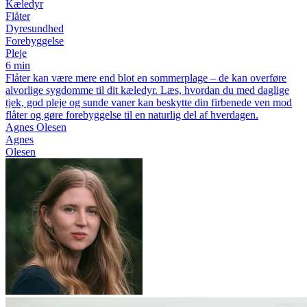
Kæledyr
Flåter
Dyresundhed
Forebyggelse
Pleje
6 min
Flåter kan være mere end blot en sommerplage – de kan overføre
alvorlige sygdomme til dit kæledyr. Læs, hvordan du med daglige
tjek, god pleje og sunde vaner kan beskytte din firbenede ven mod
flåter og gøre forebyggelse til en naturlig del af hverdagen.
Agnes Olesen
Agnes
Olesen