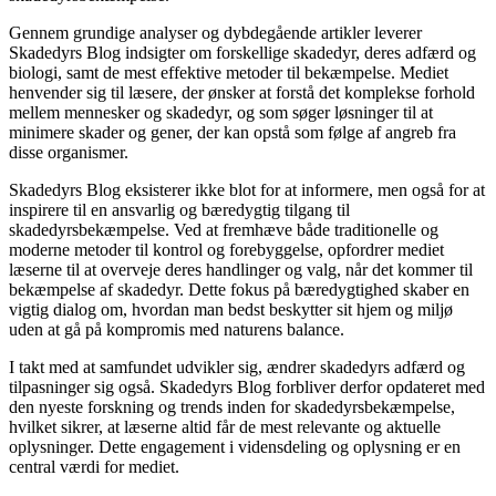
Gennem grundige analyser og dybdegående artikler leverer
Skadedyrs Blog indsigter om forskellige skadedyr, deres adfærd og
biologi, samt de mest effektive metoder til bekæmpelse. Mediet
henvender sig til læsere, der ønsker at forstå det komplekse forhold
mellem mennesker og skadedyr, og som søger løsninger til at
minimere skader og gener, der kan opstå som følge af angreb fra
disse organismer.
Skadedyrs Blog eksisterer ikke blot for at informere, men også for at
inspirere til en ansvarlig og bæredygtig tilgang til
skadedyrsbekæmpelse. Ved at fremhæve både traditionelle og
moderne metoder til kontrol og forebyggelse, opfordrer mediet
læserne til at overveje deres handlinger og valg, når det kommer til
bekæmpelse af skadedyr. Dette fokus på bæredygtighed skaber en
vigtig dialog om, hvordan man bedst beskytter sit hjem og miljø
uden at gå på kompromis med naturens balance.
I takt med at samfundet udvikler sig, ændrer skadedyrs adfærd og
tilpasninger sig også. Skadedyrs Blog forbliver derfor opdateret med
den nyeste forskning og trends inden for skadedyrsbekæmpelse,
hvilket sikrer, at læserne altid får de mest relevante og aktuelle
oplysninger. Dette engagement i vidensdeling og oplysning er en
central værdi for mediet.