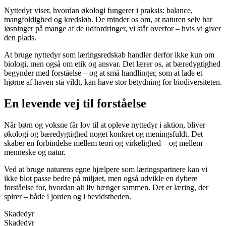
Nyttedyr viser, hvordan økologi fungerer i praksis: balance,
mangfoldighed og kredsløb. De minder os om, at naturen selv har
løsninger på mange af de udfordringer, vi står overfor – hvis vi giver
den plads.
At bruge nyttedyr som læringsredskab handler derfor ikke kun om
biologi, men også om etik og ansvar. Det lærer os, at bæredygtighed
begynder med forståelse – og at små handlinger, som at lade et
hjørne af haven stå vildt, kan have stor betydning for biodiversiteten.
En levende vej til forståelse
Når børn og voksne får lov til at opleve nyttedyr i aktion, bliver
økologi og bæredygtighed noget konkret og meningsfuldt. Det
skaber en forbindelse mellem teori og virkelighed – og mellem
menneske og natur.
Ved at bruge naturens egne hjælpere som læringspartnere kan vi
ikke blot passe bedre på miljøet, men også udvikle en dybere
forståelse for, hvordan alt liv hænger sammen. Det er læring, der
spirer – både i jorden og i bevidstheden.
Skadedyr
Skadedyr