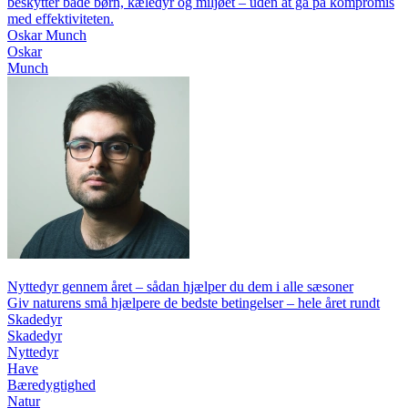
beskytter både børn, kæledyr og miljøet – uden at gå på kompromis
med effektiviteten.
Oskar Munch
Oskar
Munch
Nyttedyr gennem året – sådan hjælper du dem i alle sæsoner
Giv naturens små hjælpere de bedste betingelser – hele året rundt
Skadedyr
Skadedyr
Nyttedyr
Have
Bæredygtighed
Natur