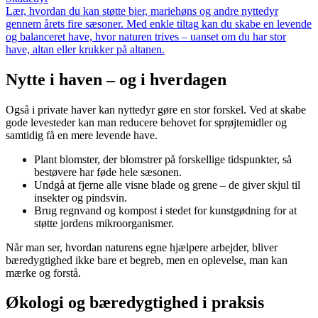
Lær, hvordan du kan støtte bier, mariehøns og andre nyttedyr
gennem årets fire sæsoner. Med enkle tiltag kan du skabe en levende
og balanceret have, hvor naturen trives – uanset om du har stor
have, altan eller krukker på altanen.
Nytte i haven – og i hverdagen
Også i private haver kan nyttedyr gøre en stor forskel. Ved at skabe
gode levesteder kan man reducere behovet for sprøjtemidler og
samtidig få en mere levende have.
Plant blomster, der blomstrer på forskellige tidspunkter, så
bestøvere har føde hele sæsonen.
Undgå at fjerne alle visne blade og grene – de giver skjul til
insekter og pindsvin.
Brug regnvand og kompost i stedet for kunstgødning for at
støtte jordens mikroorganismer.
Når man ser, hvordan naturens egne hjælpere arbejder, bliver
bæredygtighed ikke bare et begreb, men en oplevelse, man kan
mærke og forstå.
Økologi og bæredygtighed i praksis