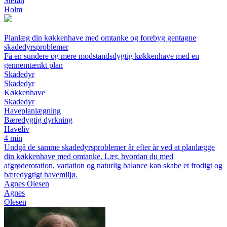
Stefan
Holm
Planlæg din køkkenhave med omtanke og forebyg gentagne
skadedyrsproblemer
Få en sundere og mere modstandsdygtig køkkenhave med en
gennemtænkt plan
Skadedyr
Skadedyr
Køkkenhave
Skadedyr
Haveplanlægning
Bæredygtig dyrkning
Haveliv
4 min
Undgå de samme skadedyrsproblemer år efter år ved at planlægge
din køkkenhave med omtanke. Lær, hvordan du med
afgrøderotation, variation og naturlig balance kan skabe et frodigt og
bæredygtigt havemiljø.
Agnes Olesen
Agnes
Olesen