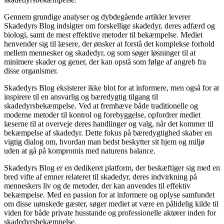
Gennem grundige analyser og dybdegående artikler leverer
Skadedyrs Blog indsigter om forskellige skadedyr, deres adfærd og
biologi, samt de mest effektive metoder til bekæmpelse. Mediet
henvender sig til læsere, der ønsker at forstå det komplekse forhold
mellem mennesker og skadedyr, og som søger løsninger til at
minimere skader og gener, der kan opstå som følge af angreb fra
disse organismer.
Skadedyrs Blog eksisterer ikke blot for at informere, men også for at
inspirere til en ansvarlig og bæredygtig tilgang til
skadedyrsbekæmpelse. Ved at fremhæve både traditionelle og
moderne metoder til kontrol og forebyggelse, opfordrer mediet
læserne til at overveje deres handlinger og valg, når det kommer til
bekæmpelse af skadedyr. Dette fokus på bæredygtighed skaber en
vigtig dialog om, hvordan man bedst beskytter sit hjem og miljø
uden at gå på kompromis med naturens balance.
Skadedyrs Blog er en dedikeret platform, der beskæftiger sig med en
bred vifte af emner relateret til skadedyr, deres indvirkning på
menneskers liv og de metoder, der kan anvendes til effektiv
bekæmpelse. Med en passion for at informere og oplyse samfundet
om disse uønskede gæster, søger mediet at være en pålidelig kilde til
viden for både private husstande og professionelle aktører inden for
skadedyrsbekæmpelse.