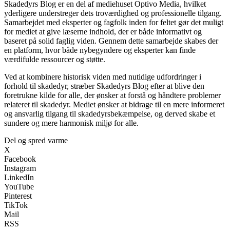
Skadedyrs Blog er en del af mediehuset Optivo Media, hvilket
yderligere understreger dets troværdighed og professionelle tilgang.
Samarbejdet med eksperter og fagfolk inden for feltet gør det muligt
for mediet at give læserne indhold, der er både informativt og
baseret på solid faglig viden. Gennem dette samarbejde skabes der
en platform, hvor både nybegyndere og eksperter kan finde
værdifulde ressourcer og støtte.
Ved at kombinere historisk viden med nutidige udfordringer i
forhold til skadedyr, stræber Skadedyrs Blog efter at blive den
foretrukne kilde for alle, der ønsker at forstå og håndtere problemer
relateret til skadedyr. Mediet ønsker at bidrage til en mere informeret
og ansvarlig tilgang til skadedyrsbekæmpelse, og derved skabe et
sundere og mere harmonisk miljø for alle.
Del og spred varme
X
Facebook
Instagram
LinkedIn
YouTube
Pinterest
TikTok
Mail
RSS