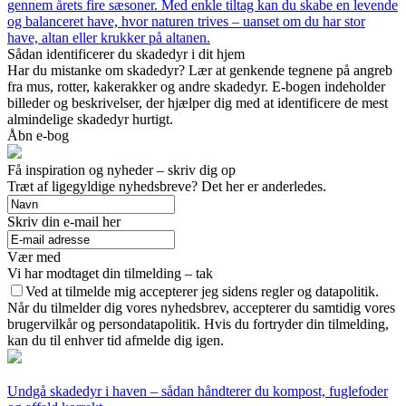
gennem årets fire sæsoner. Med enkle tiltag kan du skabe en levende
og balanceret have, hvor naturen trives – uanset om du har stor
have, altan eller krukker på altanen.
Sådan identificerer du skadedyr i dit hjem
Har du mistanke om skadedyr? Lær at genkende tegnene på angreb
fra mus, rotter, kakerakker og andre skadedyr. E-bogen indeholder
billeder og beskrivelser, der hjælper dig med at identificere de mest
almindelige skadedyr hurtigt.
Åbn e-bog
Få inspiration og nyheder – skriv dig op
Træt af ligegyldige nyhedsbreve? Det her er anderledes.
Skriv din e-mail her
Vær med
Vi har modtaget din tilmelding – tak
Ved at tilmelde mig accepterer jeg sidens regler og datapolitik.
Når du tilmelder dig vores nyhedsbrev, accepterer du samtidig vores
brugervilkår og persondatapolitik. Hvis du fortryder din tilmelding,
kan du til enhver tid afmelde dig igen.
Undgå skadedyr i haven – sådan håndterer du kompost, fuglefoder