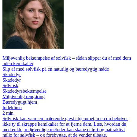
Miljøvenlig bekæmpelse af sølvfisk – sådan slipper du af med dem
uden kemikalier
Slip af med sølvfisk på en naturlig og bæredygtig måde
Skadedyr
Skadedyr
Sølvfisk
Skadedyrsbekæmpelse
Miljøvenlig rengøring
Bæredygtigt hjem
Indeklima
2 min
Sølvfisk kan være en irriterende gæst i hjemmet, men du behøver
ikke ty til skrappe kemikalier for at fjerne dem. Læs, hvordan du
med enkle, miljøvenlige metoder kan skabe et tørt og uattraktivt
miljø for sølvfisk – og forebygge, at de vender tilbage.