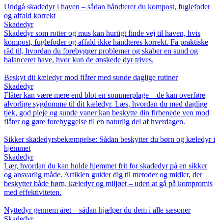
Undgå skadedyr i haven – sådan håndterer du kompost, fuglefoder
og affald korrekt
Skadedyr
Skadedyr som rotter og mus kan hurtigt finde vej til haven, hvis
kompost, fuglefoder og affald ikke håndteres korrekt. Få praktiske
råd til, hvordan du forebygger problemer og skaber en sund og
balanceret have, hvor kun de ønskede dyr trives.
Beskyt dit kæledyr mod flåter med sunde daglige rutiner
Skadedyr
Flåter kan være mere end blot en sommerplage – de kan overføre
alvorlige sygdomme til dit kæledyr. Læs, hvordan du med daglige
tjek, god pleje og sunde vaner kan beskytte din firbenede ven mod
flåter og gøre forebyggelse til en naturlig del af hverdagen.
Sikker skadedyrsbekæmpelse: Sådan beskytter du børn og kæledyr i
hjemmet
Skadedyr
Lær, hvordan du kan holde hjemmet frit for skadedyr på en sikker
og ansvarlig måde. Artiklen guider dig til metoder og midler, der
beskytter både børn, kæledyr og miljøet – uden at gå på kompromis
med effektiviteten.
Nyttedyr gennem året – sådan hjælper du dem i alle sæsoner
Skadedyr